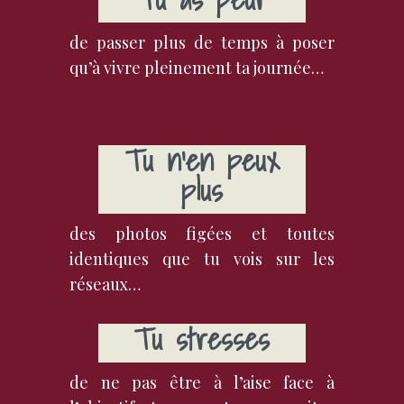
de passer plus de temps à poser
qu’à vivre pleinement ta journée…
Tu n’en peux
plus
des photos figées et toutes
identiques que tu vois sur les
réseaux…
Tu stresses
de ne pas être à l’aise face à